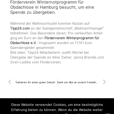
Förderverein Winternotprogramm für
Obdachlose in Hamburg besucht, um eine
Spende zu übergeben.
Während der Weihnachtszeit konnten Nutzer auf
Tipp24.com
an der Spielgemeinschaft „Weihnachtsengel“
teilnehmen. Das Besondere daran: Pro verkauften Anteil
ging ein Euro an den
Förderverein Winterprogramm für
Obdachlose e.V.
. Insgesamt wurden so 11.141 Euro
Spendengelder gesammelt.
Bild oben: Tipp24 Mitarbeiterin Judith Michel bei
Übergabe der Spende an Aline Zieher, Janna Brandis und
Sven Lüdtke vom Förderverein.
Prev
N
Trainieren für einen guten Zweck!
Dank von f&w an unsere Freiwilligigen
Diese Website verwendet Cookies, um eine bestmögliche
Förderverein Winternotprogramm für Obdachlose e.V.
Erfahrung bieten zu können. Wenn du die Website weiter
Kontakt
Impressum
Datenschutz